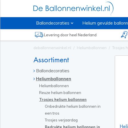
Ballondecoraties
Helium gevulde ballon
Levering door heel Nederland
deballonnenwinkel.nl
Heliumballonnen
Trosjes 
Assortiment
Ballondecoraties
Heliumballonnen
Heliumballonnen
Reuze helium ballonnen
Trosjes helium ballonnen
Onbedrukte helium ballonnen in
een tros
Trosjes verjaardag
Heli
Bedrukte helium ballonnen in