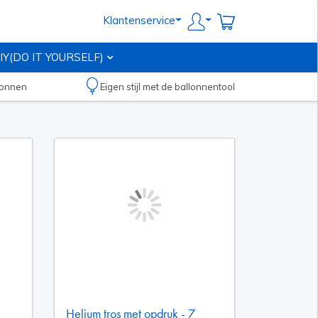
Klantenservice
IY(DO IT YOURSELF)
llonnen
Eigen stijl met de ballonnentool
Helium tros met opdruk - 7