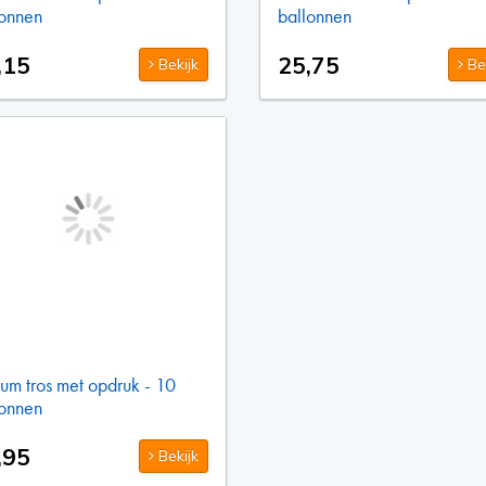
lonnen
ballonnen
,15
25,75
Bekijk
Bek
um tros met opdruk - 10
lonnen
,95
Bekijk