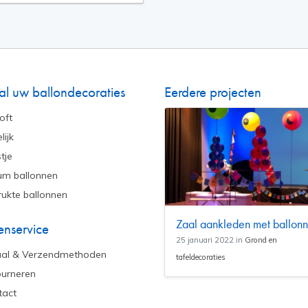
al uw ballondecoraties
Eerdere projecten
oft
lijk
tje
um ballonnen
ukte ballonnen
Zaal aankleden met ballon
enservice
25 januari 2022 in
Grond en
aal & Verzendmethoden
tafeldecoraties
urneren
tact