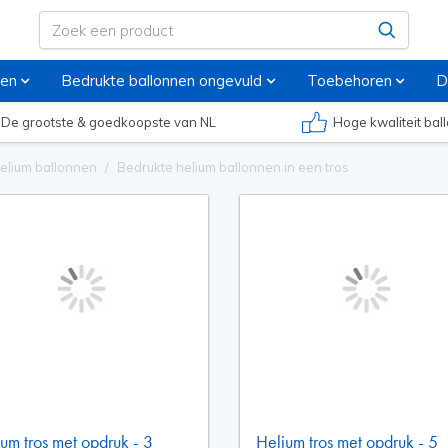
nen
Bedrukte ballonnen ongevuld
Toebehoren
D
De grootste & goedkoopste van NL
Hoge kwaliteit ba
helium ballonnen
Bedrukte helium ballonnen in een tros
um tros met opdruk - 3
Helium tros met opdruk - 5