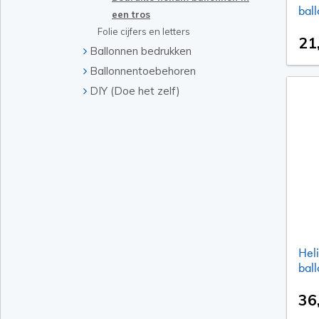
bal
een tros
Folie cijfers en letters
21
Ballonnen bedrukken
Ballonnentoebehoren
DIY (Doe het zelf)
Heli
bal
36